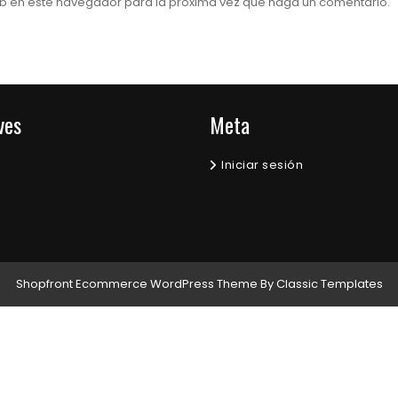
web en este navegador para la próxima vez que haga un comentario.
ves
Meta
Iniciar sesión
Shopfront Ecommerce WordPress Theme
By Classic Templates