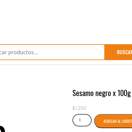
BUSCA
Sesamo negro x 100g
$
1.250
Sesamo
AGREGAR AL CARRI
negro
x