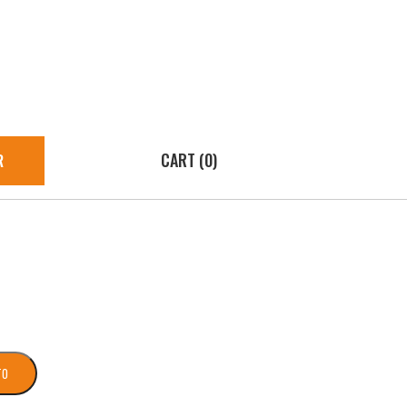
CART (0)
R
TO